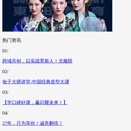
热门资讯
01/
跨域共创，以实战育新人！北服联
02/
妆子大师讲堂-中国经典造型大课
03/
【学口碑好课，赢闪耀未来！】
04/
27年，只为等你！诚意翻倍！