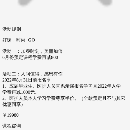
活动规则
好课，时尚+GO
活动一：加餐时刻，美丽加倍
6
月份预定课程学费再减800
活动二：
人间值得，感恩有你
2022
年
8
月
31
日前报名享
1
、应届毕业生、医护人员直系亲属报名学习且
2022
年入学，
学费再减
1000
元。
2
、医护人员本人学习学费尊享半价。（全款预定且不与其它
优惠同享）
￥19980
课程咨询